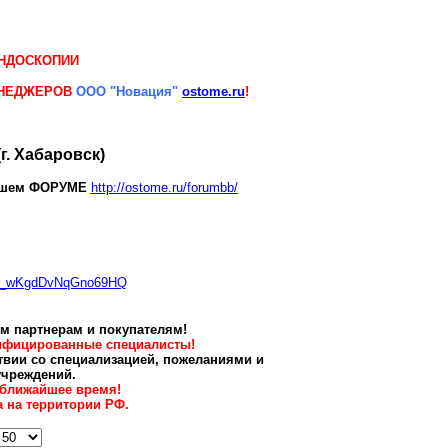
ЭНДОСКОПИИ
ЕНЕДЖЕРОВ
ООО "Новация"
ostome.ru
!
(г. Хабаровск)
ашем ФОРУМЕ
http://ostome.ru/forumbb/
_11_wKgdDvNqGno69HQ
м партнерам и покупателям!
лифицированные специалисты!
вии со специализацией, пожеланиями и
учреждений.
 ближайшее время!
 на территории РФ.