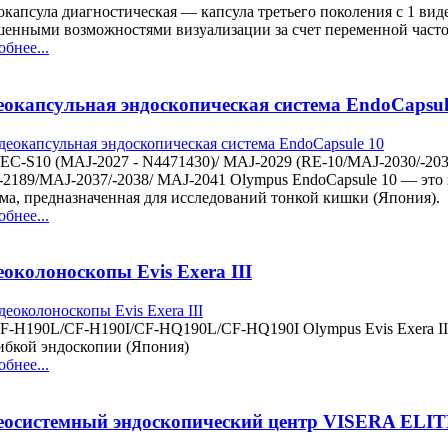
капсула диагностическая — капсула третьего поколения с 1 ви
шенными возможностями визуализации за счет переменной част
бнее...
еокапсульная эндоскопическая система EndoCapsul
EC-S10 (MAJ-2027 - N4471430)/ MAJ-2029 (RE-10/MAJ-2030/-2031
-2189/MAJ-2037/-2038/ MAJ-2041 Olympus EndoCapsule 10 — это
ма, предназначенная для исследований тонкой кишки (Япония).
бнее...
околоноскопы Evis Exera III
CF-H190L/CF-H190I/CF-HQ190L/CF-HQ190I Olympus Evis Exera II
гибкой эндоскопии (Япония)
бнее...
еосистемный эндоскопический центр VISERA ELITE