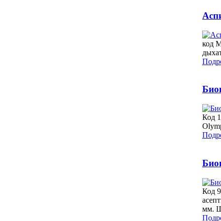
Асп
код 
дыха
Подро
Био
Код 
Olymp
Подро
Био
Код 
асепт
мм. Щ
Подро