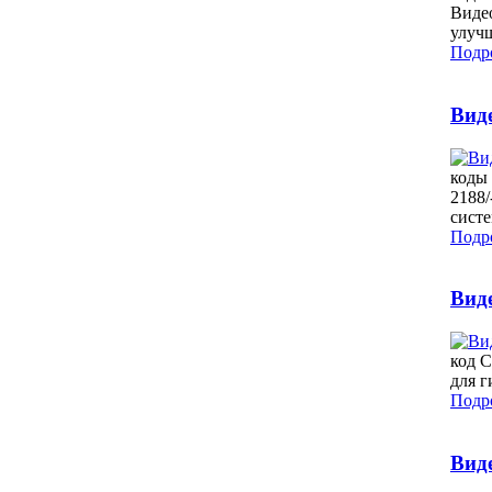
Видео
улуч
Подро
Вид
коды 
2188/
систе
Подро
Виде
код 
для 
Подро
Вид