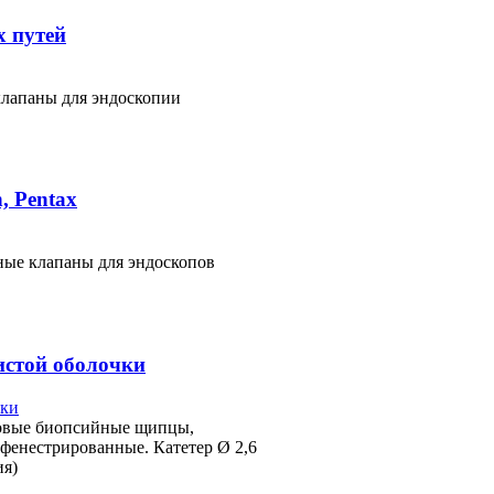
 путей
клапаны для эндоскопии
, Pentax
ные клапаны для эндоскопов
истой оболочки
зовые биопсийные щипцы,
 фенестрированные. Катетер Ø 2,6
ия)