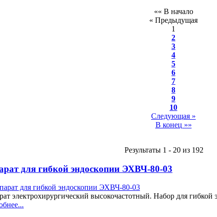
«« В начало
« Предыдущая
1
2
3
4
5
6
7
8
9
10
Следующая »
В конец »»
Результаты 1 - 20 из 192
арат для гибкой эндоскопии ЭХВЧ-80-03
рат электрохирургический высокочастотный. Набор для гибкой 
бнее...