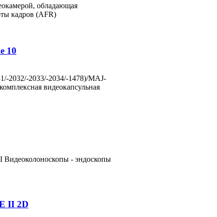
деокамерой, обладающая
оты кадров (AFR)
e 10
/-2032/-2033/-2034/-1478)/MAJ-
 комплексная видеокапсульная
I Видеоколоноскопы - эндоскопы
 II 2D