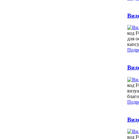
Вид
код F
для о
капсу
Подро
Виде
код F
визуа
благо
Подро
Вид
код 