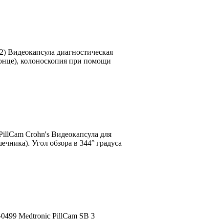
2) Видеокапсула диагностическая
конце), колоноскопия при помощи
PillCam Crohn's Видеокапсула для
чника). Угол обзора в 344° градуса
499 Medtronic PillCam SB 3