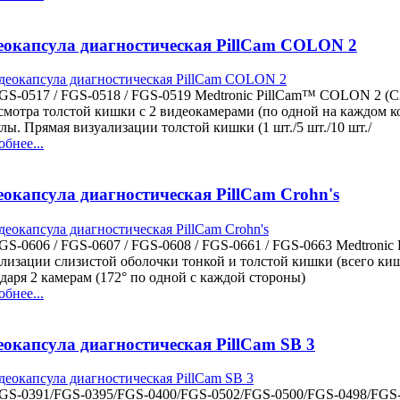
еокапсула диагностическая PillCam COLON 2
GS-0517 / FGS-0518 / FGS-0519 Medtronic PillCam™ COLON 2 (C
смотра толстой кишки с 2 видеокамерами (по одной на каждом 
лы. Прямая визуализации толстой кишки (1 шт./5 шт./10 шт./
бнее...
окапсула диагностическая PillCam Crohn's
GS-0606 / FGS-0607 / FGS-0608 / FGS-0661 / FGS-0663 Medtronic 
лизации слизистой оболочки тонкой и толстой кишки (всего кише
даря 2 камерам (172° по одной с каждой стороны)
бнее...
еокапсула диагностическая PillCam SB 3
FGS-0391/FGS-0395/FGS-0400/FGS-0502/FGS-0500/FGS-0498/FGS-0