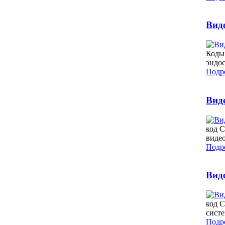
Вид
Коды 
эндос
Подро
Вид
код С
виде
Подро
Вид
код 
систе
Подро