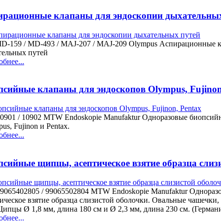
ирационные клапаны для эндоскопии дыхательных
MD-159 / MD-493 / MAJ-207 / MAJ-209 Olympus Аспирационные 
тельных путей
бнее...
псийные клапаны для эндоскопов Olympus, Fujinon
10901 / 10902 MTW Endoskopie Manufaktur Одноразовые биопсий
us, Fujinon и Pentax.
бнее...
псийные щипцы, асептическое взятие образца слиз
99065402805 / 99065502804 MTW Endoskopie Manufaktur Однора
ическое взятие образца слизистой оболочки. Овальные чашечки,
ипцы Ø 1,8 мм, длина 180 см и Ø 2,3 мм, длина 230 см. (Герман
бнее...