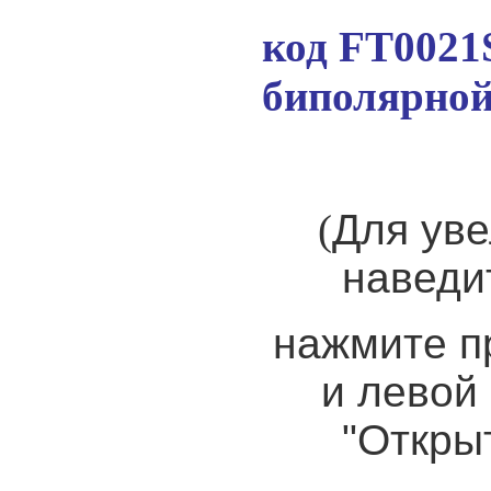
код FT0021S
биполярно
(
Для уве
наведи
нажмите п
и левой
"Откры