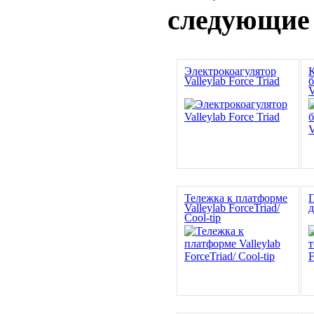
следующие
Электрокоагулятор
К
Valleylab Force Triad
б
V
Тележка к платформе
П
Valleylab ForceTriad/
д
Cool-tip