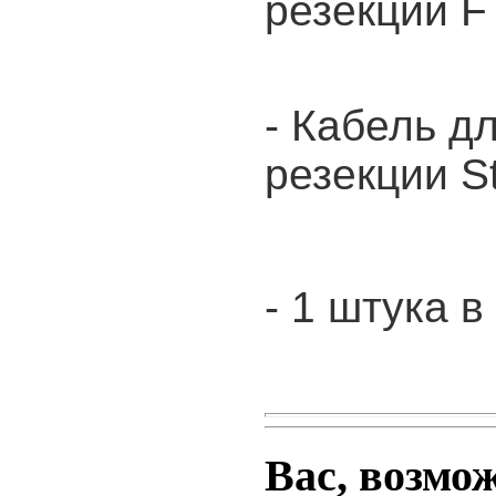
резекции F
-
Кабель д
резекции S
- 1 штука в
Вас, возмо