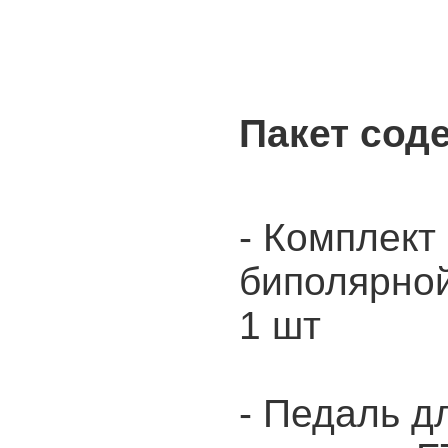
Пакет сод
- Комплект
биполярно
1 шт
-
Педаль д