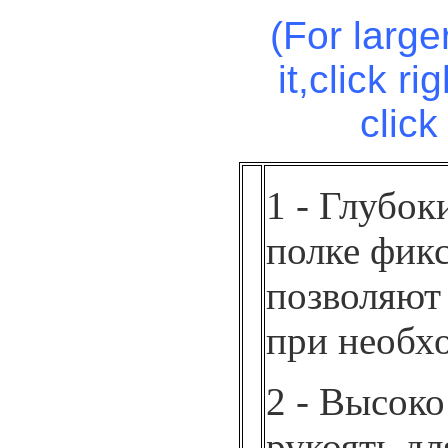
(
For large
it,click ri
clic
1 - Глубок
полке фикс
позволяют
при необх
2 - Высок
рукоять дл