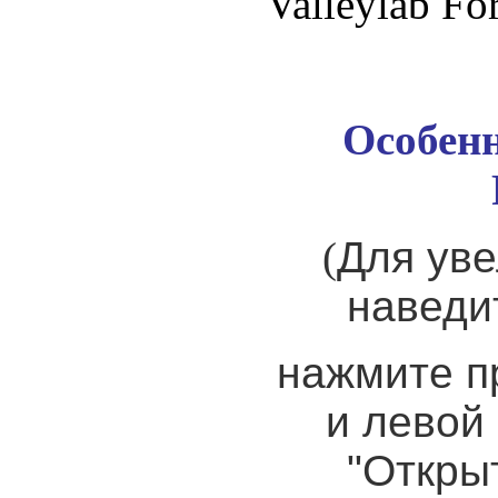
Valleylab Fo
Особенн
(
Для уве
наведи
нажмите п
и левой
"Откры