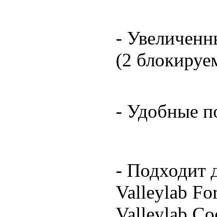
-
Увеличенн
(2 блокируе
-
Удобные п
- Подходит 
Valleylab Fo
Valleylab Coo