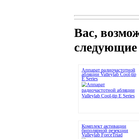
Вас, возмо
следующие
Аппарат радиочастотной
абляции Valleylab Cool-tip
E Series
Комплект активации
биполярной резекции
Valleylab ForceTriad