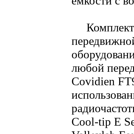
емкости с в
Комплект п
передвижной
оборудовани
любой пере
Covidien FT
использован
радиочасто
Cool-tip E Se