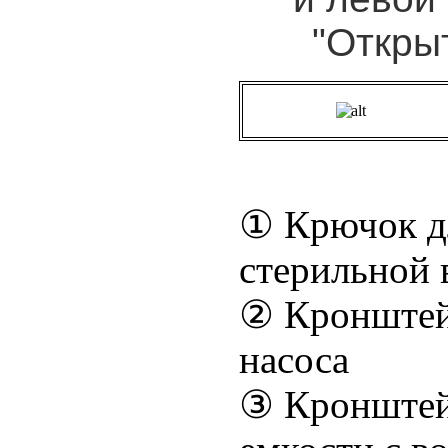
"Откры
① Крючок дл
стерильной 
② Кронштей
насоса
③ Кронштей