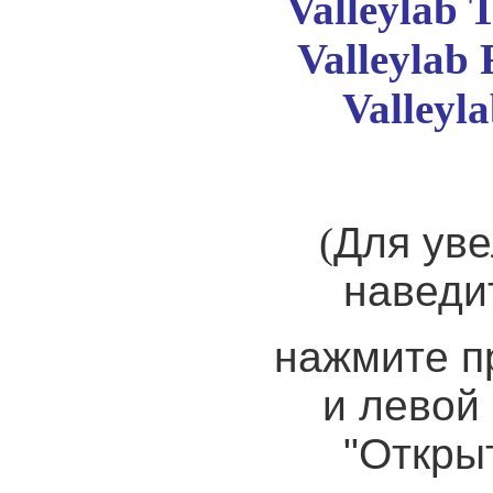
Valleylab
Т
Valleylab 
Valleyla
(
Для уве
наведи
нажмите п
и левой
"Откры