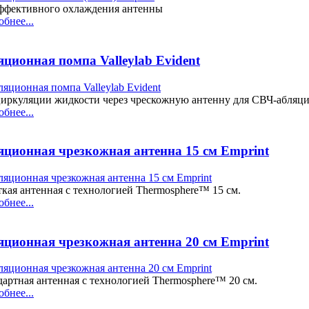
эффективного охлаждения антенны
бнее...
ционная помпа Valleylab Evident
циркуляции жидкости через чрескожную антенну для СВЧ-абляц
бнее...
яционная чрезкожная антенна 15 см Emprint
кая антенная с технологией Thermosphere™ 15 см.
бнее...
яционная чрезкожная антенна 20 см Emprint
артная антенная с технологией Thermosphere™ 20 см.
бнее...