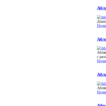
Абл
Длин
Подро
Абля
Абля
с раз
Подро
Абл
Абля
Подро
Абра