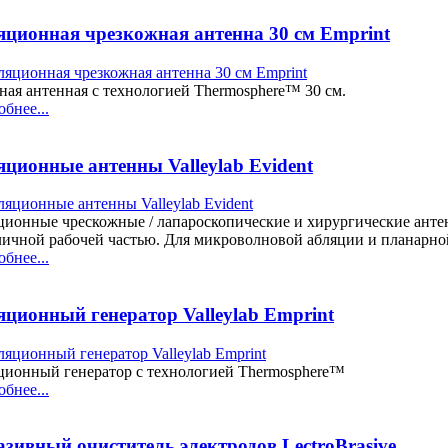
яционная чрезкожная антенна 30 см Emprint
ная антенная с технологией Thermosphere™ 30 см.
бнее...
ционные антенны Valleylab Evident
ционные чрескожные / лапароскопические и хирургические анте
личной рабочей частью. Для микроволновой абляции и планарно
бнее...
яционный генератор Valleylab Emprint
ционный генератор с технологией Thermosphere™
бнее...
зивный очиститель электродов LectroBrasive