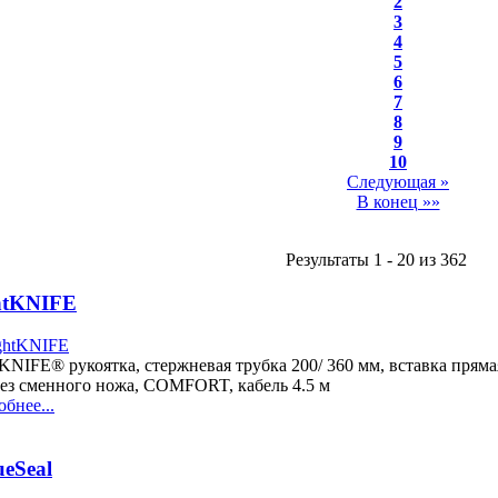
2
3
4
5
6
7
8
9
10
Следующая »
В конец »»
Результаты 1 - 20 из 362
htKNIFE
KNIFE® рукоятка, стержневая трубка 200/ 360 мм, вставка прям
без сменного ножа, COMFORT, кабель 4.5 м
бнее...
ueSeal