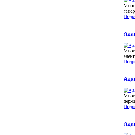
Мног
генер
Подро
Ада
Мног
элек
Подро
Ада
Много
держ
Подро
Ада