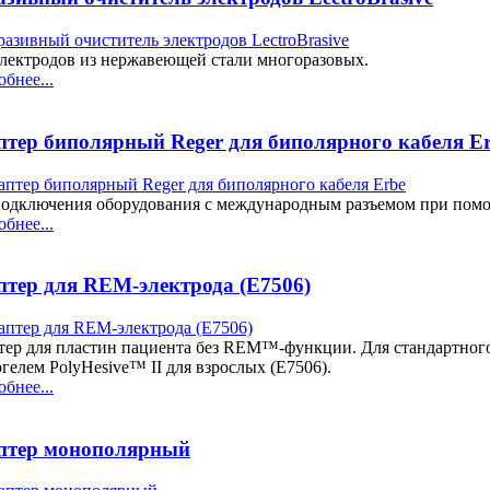
электродов из нержавеющей стали многоразовых.
бнее...
птер биполярный Reger для биполярного кабеля E
подключения оборудования с международным разъемом при пом
бнее...
птер для REM-электрода (E7506)
тер для пластин пациента без REM™-функции. Для стандартного
гелем PolyHesive™ II для взрослых (E7506).
бнее...
птер монополярный