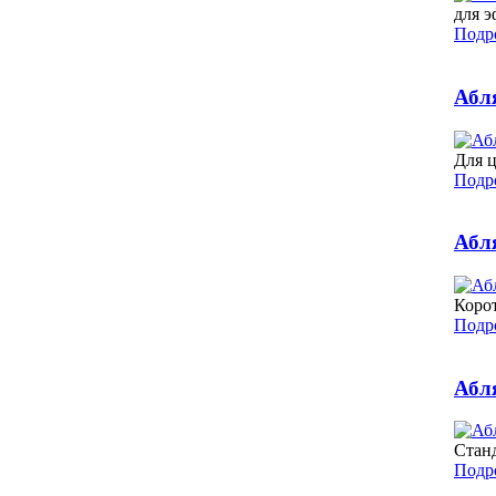
для 
Подро
Абля
Для 
Подро
Абл
Корот
Подро
Абл
Станд
Подро