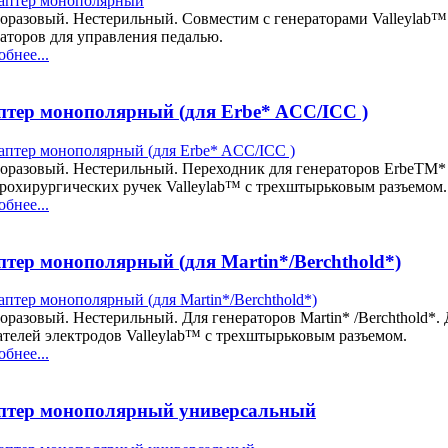
оразовый. Нестерильный. Совместим с генераторами Valleylab™
аторов для управления педалью.
бнее...
птер монополярный (для Erbe* ACC/ICC )
оразовый. Нестерильный. Переходник для генераторов ErbeTM*
трохирургических ручек Valleylab™ с трехштырьковым разъемом
бнее...
птер монополярный (для Martin*/Berchthold*)
разовый. Нестерильный. Для генераторов Martin* /Berchthold*.
ателей электродов Valleylab™ с трехштырьковым разъемом.
бнее...
птер монополярный универсальный