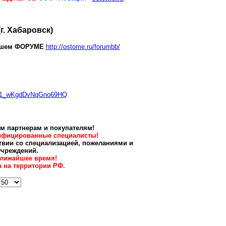
(г. Хабаровск)
ашем ФОРУМЕ
http://ostome.ru/forumbb/
_11_wKgdDvNqGno69HQ
м партнерам и покупателям!
лифицированные специалисты!
вии со специализацией, пожеланиями и
учреждений.
ближайшее время!
 на территории РФ.