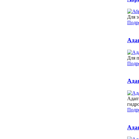
Для 
Подро
Ада
Для 
Подро
Ада
Адап
гидро
Подро
Ада