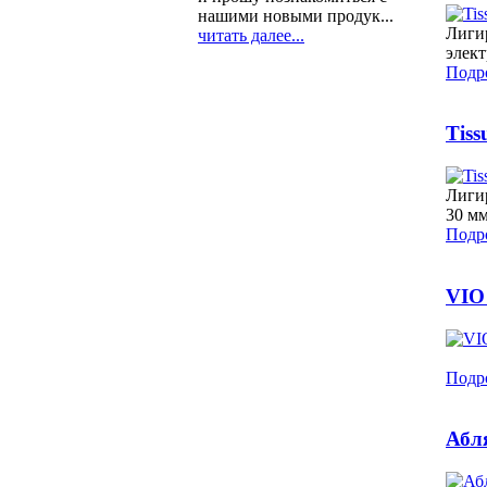
нашими новыми продук...
Лигир
читать далее...
элект
Подро
Tiss
Лигир
30 м
Подро
VIO
Подро
Абл