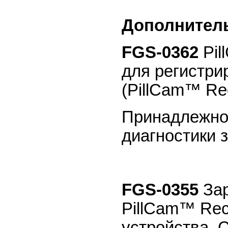
Дополнител
FGS-0362
Pil
для регистри
(PillCam™ Rec
Принадлежнос
диагностики 
FGS-0355
Зар
PillCam™ Rec
устройства. 