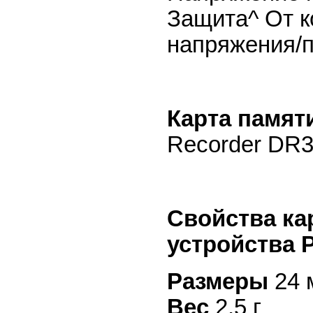
Защита^ От к
напряжения/
Карта памят
Recorder DR3 
Свойства к
устройства 
Размеры
24 
Вес
2,5 г