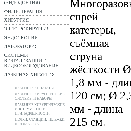
Многоразов
(ЭНДОДОНТИЯ)
ФИЗИОТЕРАПИЯ
спрей
ХИРУРГИЯ
катетеры,
ЭЛЕКТРОХИРУРГИЯ
ЭНДОСКОПИЯ
съёмная
ЛАБОРАТОРИЯ
струна
СИСТЕМЫ
ВИЗУАЛИЗАЦИИ И
жёсткости Ø
ВИДЕООБОРУДОВАНИЕ
ЛАЗЕРНАЯ ХИРУРГИЯ
1,8 мм - дли
ЛАЗЕРНЫЕ АППАРАТЫ
120 см; Ø 2,
ЛАЗЕРНЫЕ ХИРУРГИЧЕСКИЕ
СИСТЕМЫ И НАБОРЫ
мм - длина
ЛАЗЕРНЫЕ ХИРУРГИЧЕСКИЕ
ИНСТРУМЕНТЫ И
ПРИНАДЛЕЖНОСТИ
215 см.
ПОЛКИ, СТАНЦИИ, ТЕЛЕЖКИ
ДЛЯ ЛАЗЕРОВ