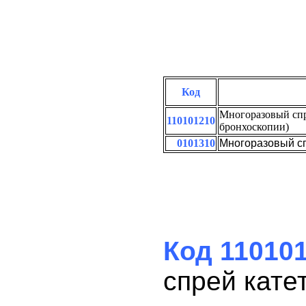
Код
Многоразовый спр
110101210
бронхоскопии)
0101310
Многоразовый сп
Код 11010
спрей кате