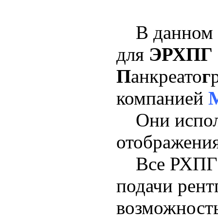
В данном р
для
ЭРХПГ
П
анкреато
г
компанией
Они исполь
отображения
Все РХПГ-к
подачи рент
возможность