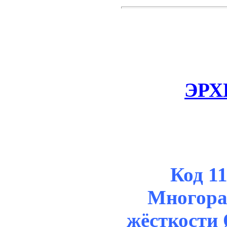
ЭРХ
Код 1
Многораз
жёсткости 