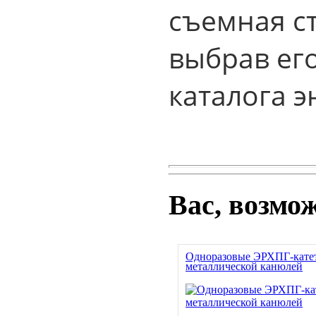
съемная с
выбрав ег
каталога 
Вас, возмо
Одноразовые ЭРХПГ-катет
металлической канюлей