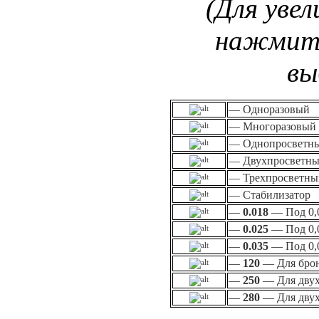
(Для увел
нажмите
вы
— Одноразовый
— Многоразовый
— Однопросветны
— Двухпросветны
— Трехпросветны
— Стабилизатор
—
0.018
— Под 0,
—
0.025
— Под 0,
—
0.035
— Под 0,
—
120
— Для бро
—
250
— Для двух
—
280
— Для двух