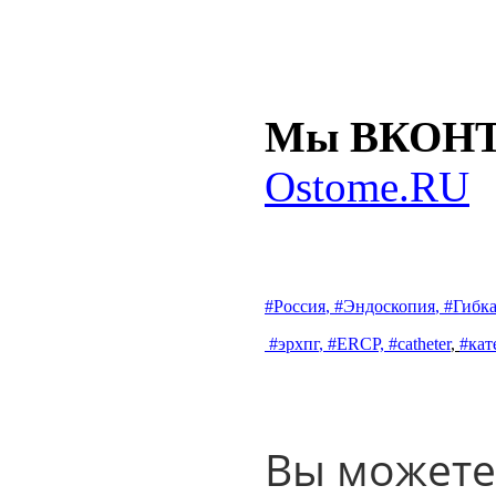
Мы ВКОН
Ostome.RU
#Россия
,
#Эндоскопия
,
#Гибк
#эрхпг
,
#ERCP,
#catheter
,
#кат
Вы можете 