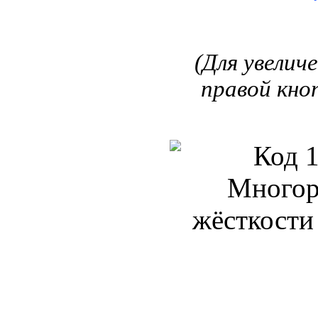
(Для увелич
правой кно