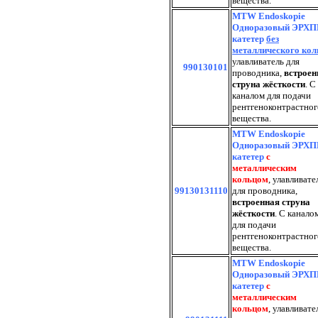
вещества.
MTW Endoskopie
Одноразовый ЭРХП
катетер
без
металлического кол
улавливатель для
990130101
проводника,
встроен
струна жёсткости
. С
каналом для подачи
рентгеноконтрастног
вещества.
MTW Endoskopie
Одноразовый ЭРХП
катетер
с
металлическим
кольцом
, улавливате
99130131110
для проводника,
встроенная струна
жёсткости
. С канало
для подачи
рентгеноконтрастног
вещества.
MTW Endoskopie
Одноразовый ЭРХП
катетер
с
металлическим
кольцом
, улавливате