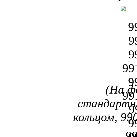
(На ф
стандартн
кольцом, 99
9