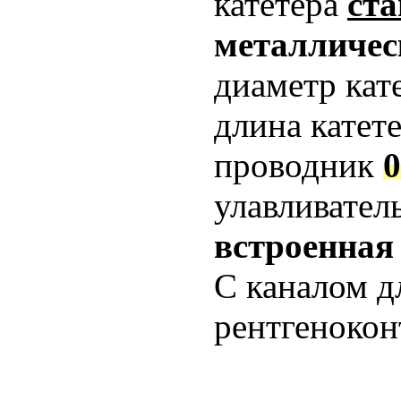
катетера
ст
металличес
диаметр кат
длина катет
проводник
0
улавливател
встроенная
С каналом д
рентгенокон