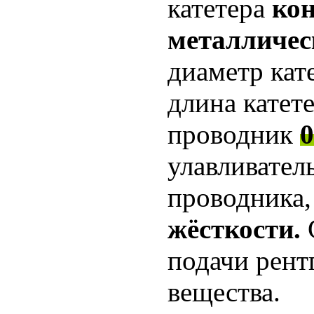
катетера
кон
металличес
диаметр кат
длина катет
проводник
0
улавливател
проводника
жёсткости.
подачи рент
вещества.