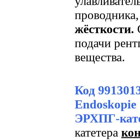
улавливател
проводника
жёсткости.
подачи рент
вещества.
Код 99130
Endoskopie
ЭРХПГ-кат
катетера
ко