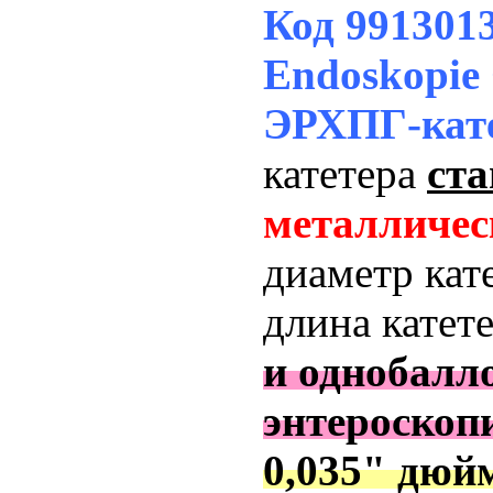
Код 99130
Endoskopie
ЭРХПГ-кат
катетера
ст
металличес
диаметр кат
длина катет
и однобалл
энтероскоп
0,035" дюй