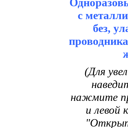
Одноразов
с металл
без, у
проводника
(Для уве
наведит
нажмите п
и левой 
"Открыт