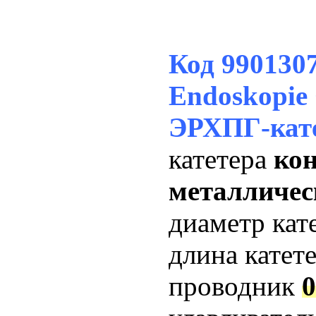
Код 99013
Endoskopie
ЭРХПГ-кате
катетера
кон
металличес
диаметр кат
длина катет
проводник
0