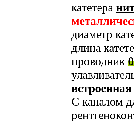
катетера
ни
металличес
диаметр кат
длина катет
проводник
0
улавливател
встроенная 
С каналом д
рентгенокон