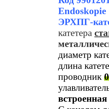
Endoskopie
ЭРХПГ-кат
катетера
ст
металличес
диаметр кат
длина катет
проводник
0
улавливател
встроенная