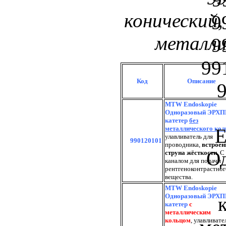
конический
металли
Код
Описание
MTW Endoskopie
Одноразовый ЭРХП
катетер
без
металлического кол
улавливатель для
990120101
проводника,
встроен
струна жёсткости
. С
каналом для подачи
рентгеноконтрастног
вещества.
MTW Endoskopie
Одноразовый ЭРХП
катетер
с
металлическим
кольцом
, улавливате