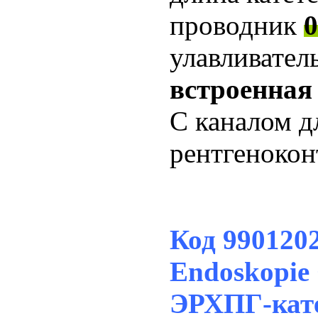
проводник
0
улавливател
встроенная
С каналом д
рентгенокон
Код 99012
Endoskopie
ЭРХПГ-кате