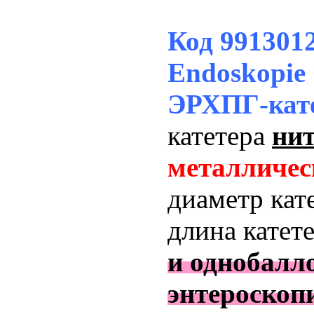
Код 99130
Endoskopie
ЭРХПГ-кат
катетера
ни
металличес
диаметр кат
длина катет
и однобалл
энтероскоп