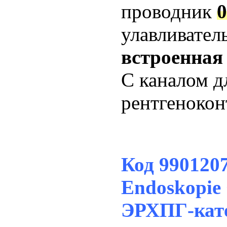
проводник
0
улавливател
встроенная 
С каналом д
рентгенокон
Код 99012
Endoskopie
ЭРХПГ-кате