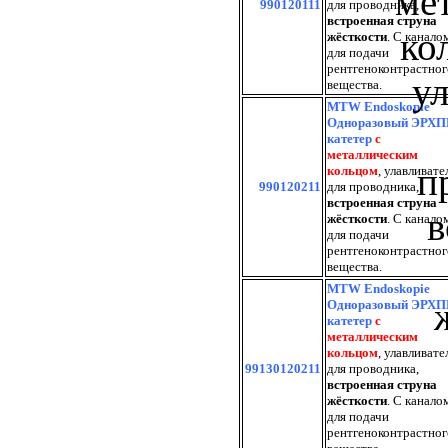
990120111
для проводника,
встроенная струна
жёсткости
. С канало
для подачи
рентгеноконтрастног
вещества.
MTW Endoskopie
Одноразовый ЭРХП
катетер
с
металлическим
кольцом
, улавливате
990120211
для проводника,
встроенная струна
жёсткости
. С канало
для подачи
рентгеноконтрастног
вещества.
MTW Endoskopie
Одноразовый ЭРХП
катетер
с
металлическим
кольцом
, улавливате
99130120211
для проводника,
встроенная струна
жёсткости
. С канало
для подачи
рентгеноконтрастног