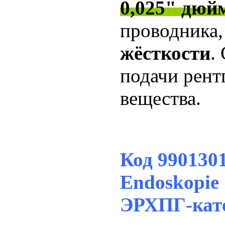
0,025" дюй
проводника
жёсткости
.
подачи рент
вещества.
Код 99013
Endoskopie
ЭРХПГ-кат