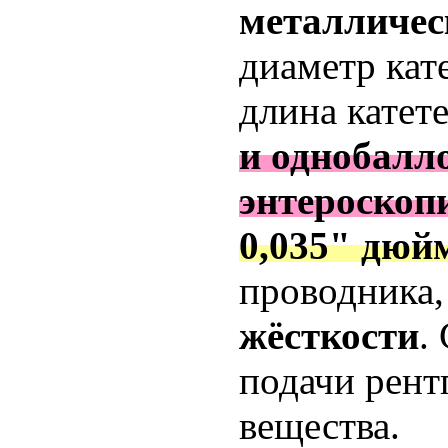
металличес
диаметр кат
длина катет
и однобалл
энтероскоп
0,035" дюй
проводника
жёсткости
.
подачи рент
вещества.