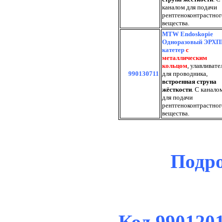
каналом для подачи
рентгеноконтрастног
вещества.
MTW Endoskopie
Одноразовый ЭРХП
катетер
с
металлическим
кольцом
, улавливате
990130711
для проводника,
встроенная струна
жёсткости
. С канало
для подачи
рентгеноконтрастног
вещества.
Подро
Код 99012