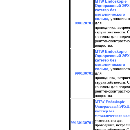
MTW Endoskopie
Одноразовый ЭРХ
катетер без
металлического
кольца
,
улавливат
990120701
для
проводника,
встрое
струна жёсткости
.
С
каналом для подач
рентгеноконтрастно
вещества.
MTW Endoskopie
Одноразовый ЭРХ
катетер без
металлического
кольца
,
улавливат
990130701
для
проводника,
встрое
струна жёсткости
. С
каналом для подач
рентгеноконтрастно
вещества.
MTW Endoskopie
Одноразовый ЭРХП
катетер без
металлического кол
улавливатель для
99130130701
проводника,
встроен
струна жёсткости
. С