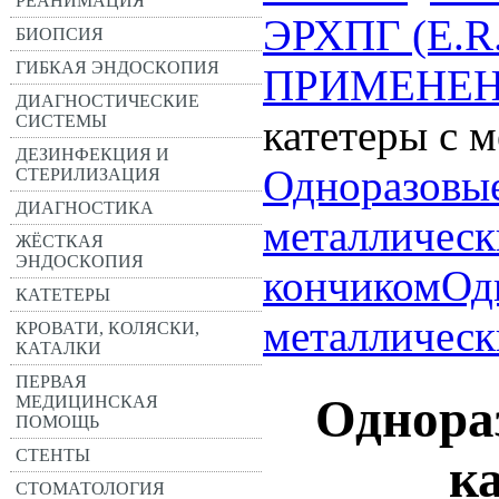
РЕАНИМАЦИЯ
ЭРХПГ (E.R
БИОПСИЯ
ГИБКАЯ ЭНДОСКОПИЯ
ПРИМЕНЕН
ДИАГНОСТИЧЕСКИЕ
СИСТЕМЫ
катетеры с 
ДЕЗИНФЕКЦИЯ И
Одноразовы
СТЕРИЛИЗАЦИЯ
ДИАГНОСТИКА
металличес
ЖЁСТКАЯ
ЭНДОСКОПИЯ
кончиком
Од
КАТЕТЕРЫ
металлическ
КРОВАТИ, КОЛЯСКИ,
КАТАЛКИ
ПЕРВАЯ
Однора
МЕДИЦИНСКАЯ
ПОМОЩЬ
СТЕНТЫ
к
СТОМАТОЛОГИЯ