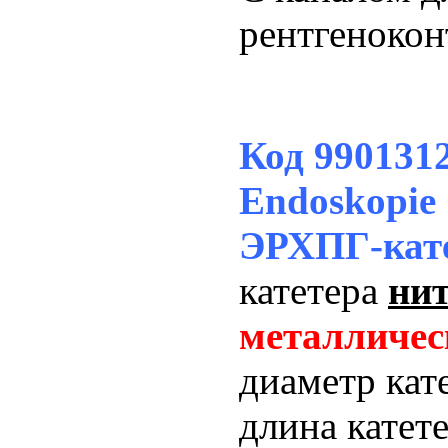
рентгенокон
Код 99013
Endoskopie
ЭРХПГ-кат
катетера
ни
металличес
диаметр кат
длина катет