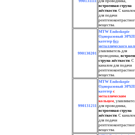
990131111
для проводника,
встроенная струна
жёсткости
. С канало
для подачи
рентгеноконтрастног
вещества.
MTW Endoskopie
Одноразовый ЭРХП
катетер
без
металлического кол
улавливатель для
990130201
проводника,
встроен
струна жёсткости
. С
каналом для подачи
рентгеноконтрастног
вещества.
MTW Endoskopie
Одноразовый ЭРХП
катетер
с
металлическим
кольцом
, улавливате
990131211
для проводника,
встроенная струна
жёсткости
. С канало
для подачи
рентгеноконтрастног
вещества.