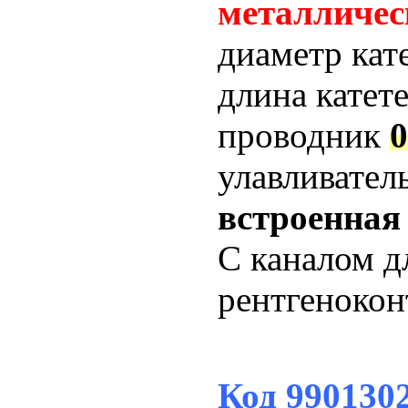
металличес
диаметр кат
длина катет
проводник
0
улавливател
встроенная
С каналом д
рентгенокон
Код 99013