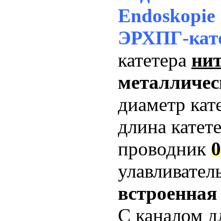
Endoskopie
ЭРХПГ-кат
катетера
ни
металличес
диаметр кат
длина катет
проводник
0
улавливател
встроенная
С каналом д