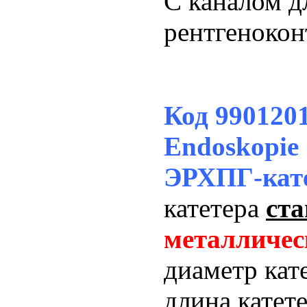
С каналом д
рентгенокон
Код 99012
Endoskopie
ЭРХПГ-кат
катетера
ст
металличес
диаметр кат
длина катет