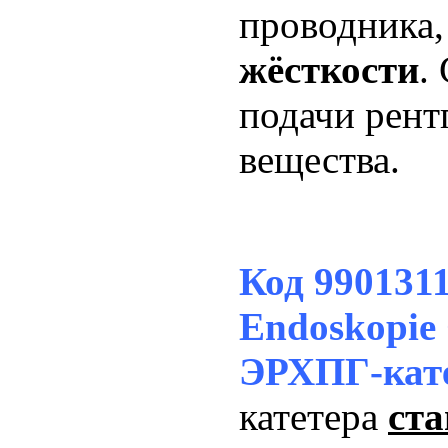
проводника
жёсткости
.
подачи рент
вещества.
Код 99013
Endoskopie
ЭРХПГ-кат
катетера
ст