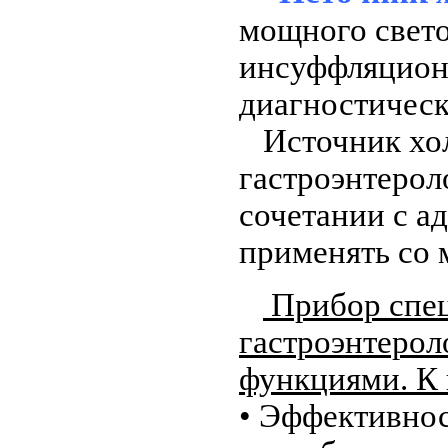
мощного свето
инсуффляционн
диагностическ
Источник хол
гастроэнтеро
сочетании с а
применять со
Прибор спец
гастроэнтерол
функциями. К 
• Эффективнос