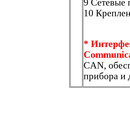
9 Сетевые 
10 Креплен
* Интерф
Communica
CAN, обес
прибора и