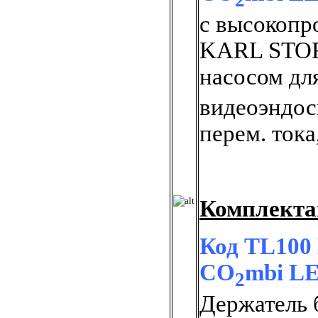
с высокопр
KARL STOR
насосом дл
видеоэндос
перем. тока
Комплекта
Код TL100 
CO
mbi L
2
Держатель 