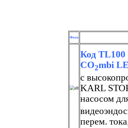
Фото
Код TL100 
CO
mbi L
2
с высокопр
KARL STOR
насосом дл
видеоэндос
перем. тока