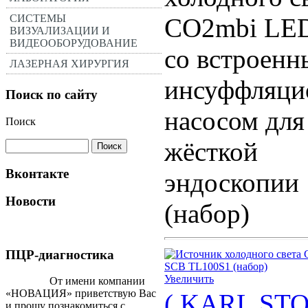
СИСТЕМЫ
CO2mbi LE
ВИЗУАЛИЗАЦИИ И
ВИДЕООБОРУДОВАНИЕ
со встроен
ЛАЗЕРНАЯ ХИРУРГИЯ
инсуффляц
Поиск по сайту
насосом для
Поиск
жёсткой
Вконтакте
эндоскопии
Новости
(набор)
ПЦР-диагностика
Увеличить
От имени компании
«НОВАЦИЯ» приветствую Вас
( KARL STOR
и прошу познакомиться с