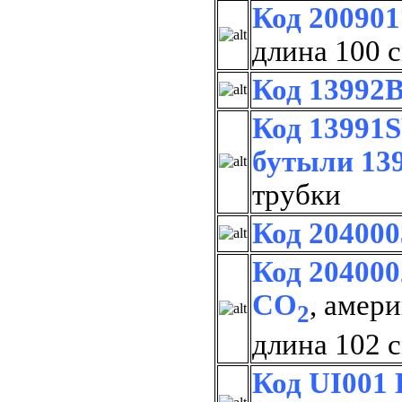
Код 200901
длина 100 
Код 13992B
Код 13991S
бутыли 13
трубки
Код 204000
Код 204000
CO
, амер
2
длина 102 
Код UI001 