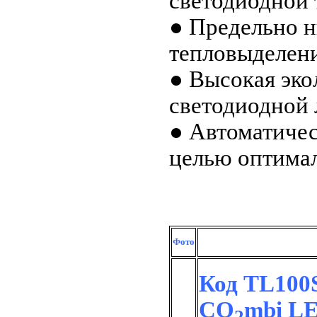
светодиодной 
● Предельно н
тепловыделен
● Высокая эко
светодиодной
● Автоматичес
целью оптима
Фото
Код TL100S
CO
mbi L
2