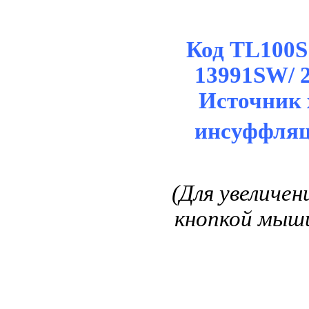
Код TL100S1
13991SW/
Источник 
инсуффляц
(Для увеличе
кнопкой мыши