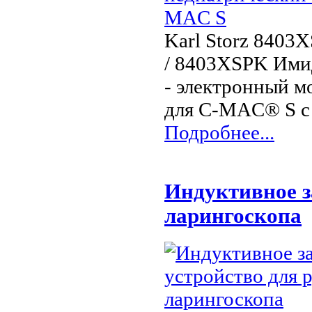
Karl Storz 840
/ 8403XSPK Ими
- электронный м
для C-MAC® S 
Подробнее...
Индуктивное з
ларингоскопа