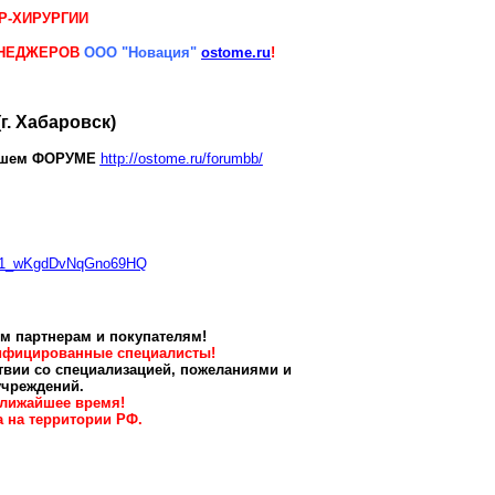
Р-ХИРУРГИИ
ЕНЕДЖЕРОВ
ООО "Новация"
ostome.ru
!
(г. Хабаровск)
ашем ФОРУМЕ
h
ttp://ostome.ru/forumbb/
_11_wKgdDvNqGno69HQ
м партнерам и покупателям!
лифицированные специалисты!
вии со специализацией, пожеланиями и
учреждений.
ближайшее время!
 на территории РФ.