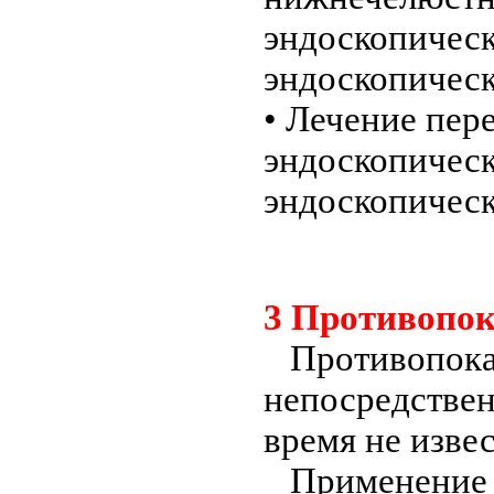
эндоскопическ
эндоскопичес
• Лечение пер
эндоскопическ
эндоскопичес
3 Противопо
Противопоказ
непосредствен
время не изве
Применение и