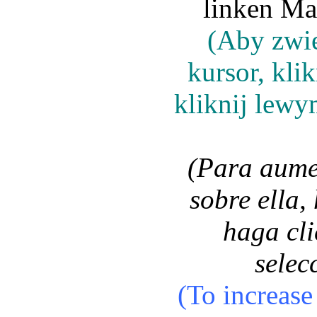
linken Mau
(Aby zwię
kursor, kli
kliknij lew
(Para aume
sobre ella,
haga cli
selec
(To increase