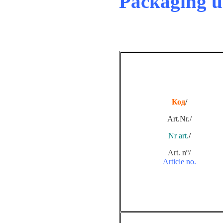
Packaging u
Код
/
Art.Nr./
Nr art.
/
Art. nº/
Article no.