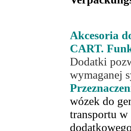
Akcesoria 
CART. Funkc
Dodatki pozw
wymaganej s
Przeznaczen
wózek do ge
transportu w 
dodatkowego