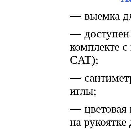
―
выемка дл
―
доступен 
комплекте с
CAT);
―
сантимет
иглы;
―
цветовая
на рукоятке