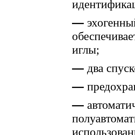
идентифика
―
эхогенны
обеспечивае
иглы;
―
два спус
―
предохра
―
автомати
полуавтома
использован