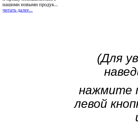
нашими новыми продук...
читать далее...
(Для у
навед
нажмите 
левой кно