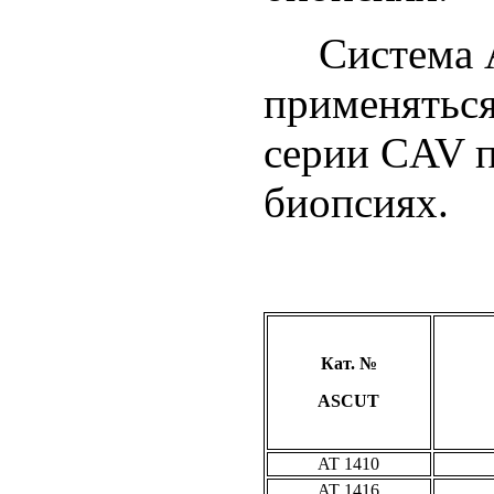
Система A
применяться
серии CAV 
биопсиях.
Кат. №
ASCUT
AT 1410
AT 1416