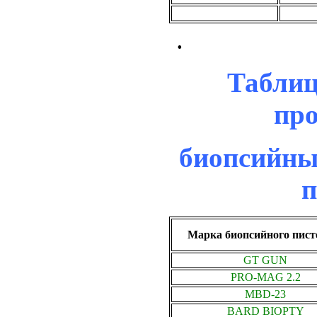
.
Таблиц
про
биопсийны
п
Марка биопсийного пист
GT GUN
PRO-MAG 2.2
MBD-23
BARD BIOPTY