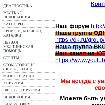
Кон
ДИАГНОСТИКА
ЖЁСТКАЯ
ЭНДОСКОПИЯ
КАТЕТЕРЫ
Наш форум
http:
КРОВАТИ, КОЛЯСКИ,
Наша группа О
КАТАЛКИ
https://ok.ru/gro
ПЕРВАЯ
Наша группа ВК
МЕДИЦИНСКАЯ
ПОМОЩЬ
Наш канал на 
СТЕНТЫ
https://www.you
СТОМАТОЛОГИЯ
(ЭНДОДОНТИЯ)
ФИЗИОТЕРАПИЯ
Мы всегда с у
ХИРУРГИЯ
сво
ЭЛЕКТРОХИРУРГИЯ
Можете быть ув
ЭНДОСКОПИЯ
ква
ЛАБОРАТОРИЯ