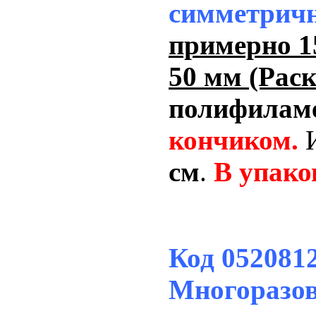
симметрич
примерно 1
50 мм
(Рас
полифилам
кончиком.
И
см
.
В упако
Код 052081
Многоразов