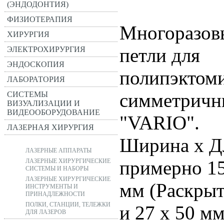
(ЭНДОДОНТИЯ)
ФИЗИОТЕРАПИЯ
Многоразов
ХИРУРГИЯ
петли для
ЭЛЕКТРОХИРУРГИЯ
ЭНДОСКОПИЯ
полипэктом
ЛАБОРАТОРИЯ
симметричн
СИСТЕМЫ
ВИЗУАЛИЗАЦИИ И
ВИДЕООБОРУДОВАНИЕ
"VARIO".
ЛАЗЕРНАЯ ХИРУРГИЯ
Ширина х Д
ЛАЗЕРНЫЕ АППАРАТЫ
примерно 15
ЛАЗЕРНЫЕ ХИРУРГИЧЕСКИЕ
СИСТЕМЫ И НАБОРЫ
ЛАЗЕРНЫЕ ХИРУРГИЧЕСКИЕ
мм (Раскрыт
ИНСТРУМЕНТЫ И
ПРИНАДЛЕЖНОСТИ
ПОЛКИ, СТАНЦИИ, ТЕЛЕЖКИ
и 27 х 50 м
ДЛЯ ЛАЗЕРОВ