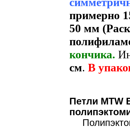
симметрич
примерно 1
50 мм
(Рас
полифилам
кончика.
И
см
.
В упако
Петли MTW E
полипэктом
Полипэктоми