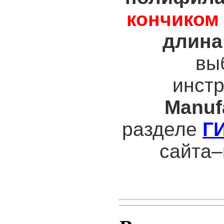
кончиком
длина
вы
инст
Manuf
разделе
Г
с
айта–