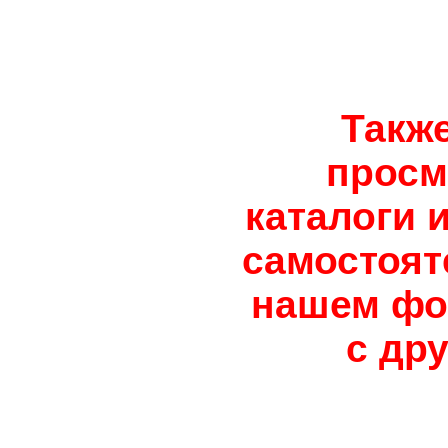
Такж
просм
каталоги 
самостоят
нашем фор
с др