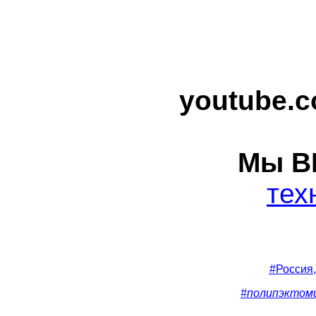
youtube.
Мы В
тех
#Россия
#полипэктом