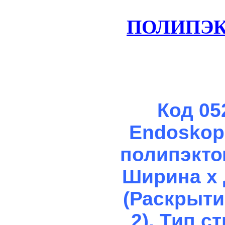
ПОЛИПЭК
Код 05
Endoskop
полипэкто
Ширина х 
(Раскрытие
2).
Тип с