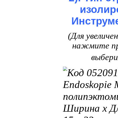
изолир
Инструме
(Для увеличе
нажмите пр
выбер