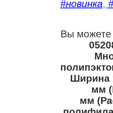
#новинка
,
Вы можете 
0520
Мно
полипэкто
Ширина 
мм
мм
(Ра
полифила