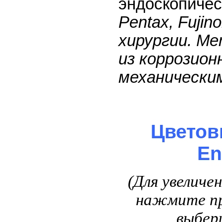
эндоскопиче
Pentax, Fuji
хирургии. М
из коррозио
механически
Цветов
En
(Для увеличе
нажмите пр
выбер