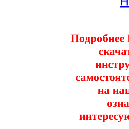
Н
Подробнее 
скача
инстру
самостоят
на на
озн
интересу