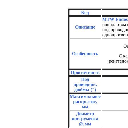
Код
MTW Endos
папиллотом по
Описание
под проводн
однопросве
О
Особенность
С ка
рентгено
Просветность
Под
проводник,
дюймы (")
Максимальное
раскрытие,
мм
Диаметр
инструмента
Ø,
мм