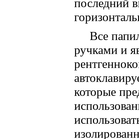
последний в
горизонталь
Все папилл
ручками и я
рентгеннок
автоклавиру
которые пре
использован
использовать
изолирован