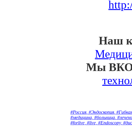
http
Наш к
Медици
Мы ВК
техно
#Россия
,
#Эндоскопия
,
#Гибка
#медицина,
#больница
,
#лечен
#forlive,
#live,
#Endoscopy,
#ди