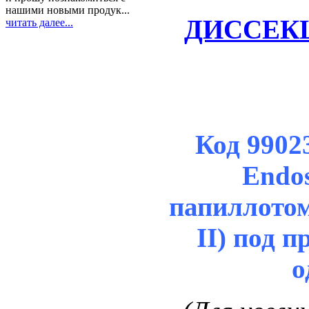
нашими новыми продук...
ДИССЕКЦ
читать далее...
Код 9902
Endo
папиллотом
II) под 
о