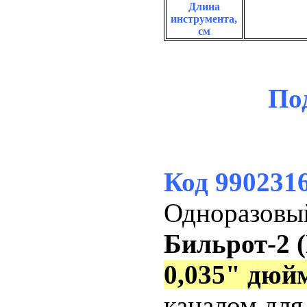
Длина
инструмента,
см
По
Код
990231
Одноразовы
Бильрот-2 (B
0,035" дюй
каналом для