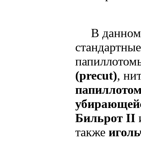
В данном р
стандартные
папиллото
(precut)
, ни
папиллотом
убирающейс
Бильрот II
также
иголь