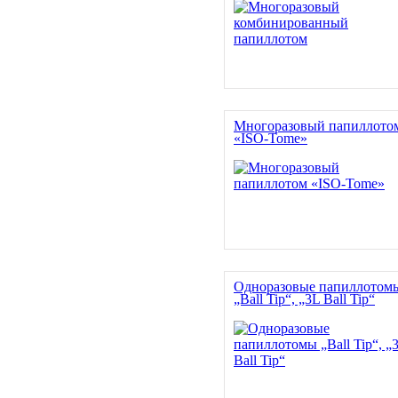
Многоразовый папиллото
«ISO-Tome»
Одноразовые папиллотом
„Ball Tip“, „3L Ball Tip“