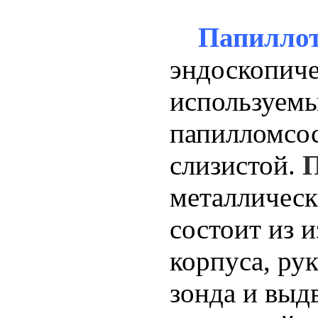
Папилло
эндоскопич
используемы
папилломсос
слизистой.
П
металлическ
состоит из 
корпуса, ру
зонда и выд