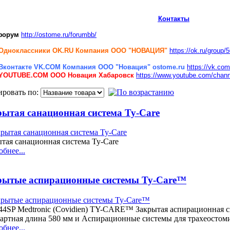
Контакты
форум
http://ostome.ru/forumbb/
Одноклассники
OK.RU Компания ООО "НОВАЦИЯ"
https://ok.ru/group
Вконтакте VK.COM Компания ООО "Новация" ostome.ru
https://vk.co
YOUTUBE.COM
ООО Новация Хабаровск
https://www.youtube.com/c
ировать по:
рытая санационная система Ty-Care
тая санационная система Ty-Care
бнее...
рытые аспирационные системы Ty-Care™
444SP Medtronic (Covidien) TY-CARE™ Закрытая аспирационная 
артная длина 580 мм и Аспирационные системы для трахеостоми
бнее...