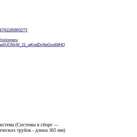
/56791185883273
m/ostomeru
hannel/UCMxW_11_wKgdDvNqGno69HQ
система (Системы в сборе —
ческих трубок - длина 365 мм)