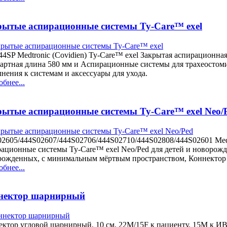
рытые аспирационные системы Ty-Care™ exel
44SP Medtronic (Covidien) Ty-Care™ exel Закрытая аспирационна
артная длина 580 мм и Аспирационные системы для трахеостоми
нения к системам и аксессуары для ухода.
бнее...
рытые аспирационные системы Ty-Care™ exel Neo/
2605/444S02607/444S02706/444S02710/444S02808/444S02601 Medt
ационные системы Ty-Care™ exel Neo/Ped для детей и новорож
рожденных, с минимальным мёртвым пространством, Коннектор
бнее...
нектор шарнирный
ектор угловой шарнирный, 10 см, 22M/15F к пациенту, 15М к И