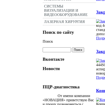
СИСТЕМЫ
ВИЗУАЛИЗАЦИИ И
Зак
ВИДЕООБОРУДОВАНИЕ
ЛАЗЕРНАЯ ХИРУРГИЯ
код 4
станд
Поиск по сайту
допол
Подро
Поиск
Зак
Вконтакте
444S0
Новости
аспир
ново
Подро
ПЦР-диагностика
Кон
От имени компании
«НОВАЦИЯ» приветствую Вас
Конн
и прошу познакомиться с