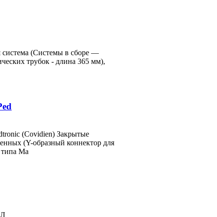
я система (Системы в сборе —
ческих трубок - длина 365 мм),
Ped
ronic (Covidien) Закрытые
денных (Y-образный коннектор для
 типа Ма
ВЛ