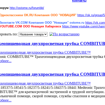
Контакты
форум
http://ostome.ru/forumbb/
Одноклассники
OK.RU Компания ООО "НОВАЦИЯ"
https://ok.ru/group
Вконтакте VK.COM Компания ООО "Новация" ostome.ru
https://vk.co
YOUTUBE.COM
ООО Новация Хабаровск
https://www.youtube.com/c
ировать по:
хеопищеводная двухпросветная трубка COMBIT
ronic COMBITUBE™ Трахеопищеводная двухпросветная труб
бнее...
хеопищеводная двухпросветная трубка COMBIT
-18537/5-18541/5-18237/5-18241/5-18437/5-18441 Medtronic Трах
ITUBE™ для краткосрочной экстренной и трудной интубации. 
ольничной помощи, скорой помощи, службы спасения и медици
бнее...