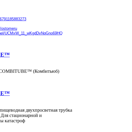
/56791185883273
m/ostomeru
hannel/UCMxW_11_wKgdDvNqGno69HQ
UBE™
ка COMBITUBE™ (Комбитьюб)
UBE™
еопищеводная двухпросветная трубка
Для стационарной и
ны катастроф