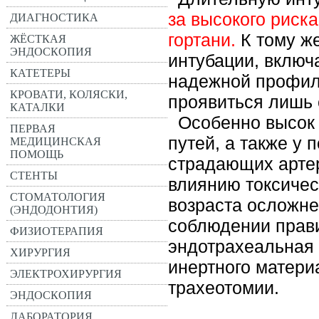
за высокого риск
ДИАГНОСТИКА
гортани.
К тому ж
ЖЁСТКАЯ
ЭНДОСКОПИЯ
интубации, включ
КАТЕТЕРЫ
надежной профила
КРОВАТИ, КОЛЯСКИ,
проявиться лишь 
КАТАЛКИ
Особенно высок 
ПЕРВАЯ
путей, а также у
МЕДИЦИНСКАЯ
ПОМОЩЬ
страдающих арте
СТЕНТЫ
влиянию токсичес
СТОМАТОЛОГИЯ
возраста осложне
(ЭНДОДОНТИЯ)
соблюдении прави
ФИЗИОТЕРАПИЯ
эндотрахеальная 
ХИРУРГИЯ
инертного матери
ЭЛЕКТРОХИРУРГИЯ
трахеотомии.
ЭНДОСКОПИЯ
ЛАБОРАТОРИЯ