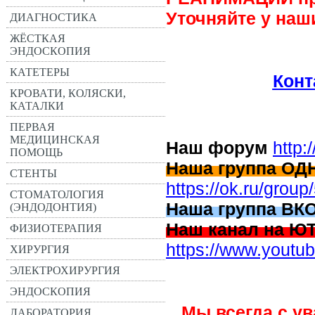
Уточняйте у наш
ДИАГНОСТИКА
ЖЁСТКАЯ
ЭНДОСКОПИЯ
КАТЕТЕРЫ
Кон
КРОВАТИ, КОЛЯСКИ,
КАТАЛКИ
ПЕРВАЯ
МЕДИЦИНСКАЯ
Наш форум
http:
ПОМОЩЬ
Наша группа О
СТЕНТЫ
https://ok.ru/gro
СТОМАТОЛОГИЯ
Наша группа ВК
(ЭНДОДОНТИЯ)
Наш канал на 
ФИЗИОТЕРАПИЯ
https://www.you
ХИРУРГИЯ
ЭЛЕКТРОХИРУРГИЯ
ЭНДОСКОПИЯ
Мы всегда с у
ЛАБОРАТОРИЯ