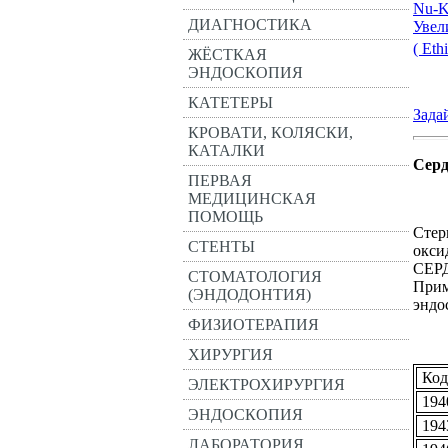
ДИАГНОСТИКА
Увел
( Et
ЖЁСТКАЯ
ЭНДОСКОПИЯ
КАТЕТЕРЫ
Зада
КРОВАТИ, КОЛЯСКИ,
КАТАЛКИ
Серд
ПЕРВАЯ
МЕДИЦИНСКАЯ
ПОМОЩЬ
Cтер
СТЕНТЫ
окси
СЕРД
СТОМАТОЛОГИЯ
Прим
(ЭНДОДОНТИЯ)
эндо
ФИЗИОТЕРАПИЯ
ХИРУРГИЯ
Код
ЭЛЕКТРОХИРУРГИЯ
194
ЭНДОСКОПИЯ
194
ЛАБОРАТОРИЯ