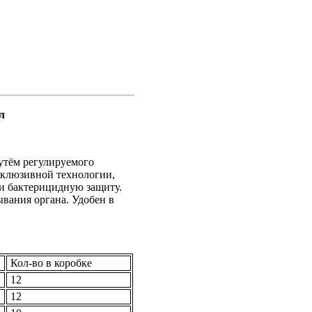
л
утём регулируемого
клюзивной технологии,
и бактерицидную защиту.
вания органа. Удобен в
Кол-во в коробке
12
12