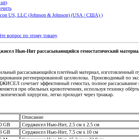
ичить
hicon US, LLC (Johnson & Johnson) (USA / США) )
йте вопрос по этому товару
жисел Нью-Нит рассасывающийся гемостатический материа
ильный рассасывающийся плетёный материал, изготовленный п
дирования регенерированной целлюлозы. Производимый по экс
ЖИСЕЛ сочетает эффективный гемостаз, полное рассасывание 
еняется при обильных кровотечениях, используя технику обёрты
скопической хирургии, легко проходит через троакар.
Описание
0 GB
Серджисел Нью-Нит, 2.5 см x 2.5 см
3 GB
Серджисел Нью-Нит, 7.5 см x 10 см