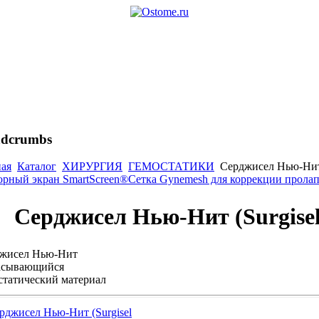
adcrumbs
ная
Каталог
ХИРУРГИЯ
ГЕМОСТАТИКИ
Серджисел Нью-Нит (
орный экран SmartScreen®
Сетка Gynemesh для коррекции пролап
Серджисел Нью-Нит (Surgisel
жисел Нью-Нит
асывающийся
статический материал