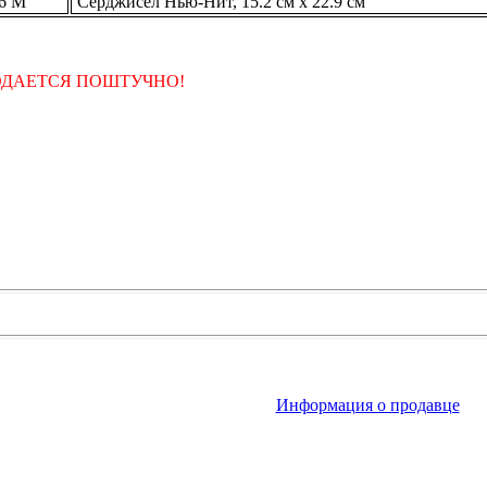
6 M
Серджисел Нью-Нит, 15.2 см x 22.9 см
ДАЕТСЯ ПОШТУЧНО!
Информация о продавце