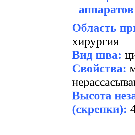
аппарато
Область пр
хирургия
Вид шва:
ц
Свойства:
нерассасыв
Высота нез
(скрепки):
4