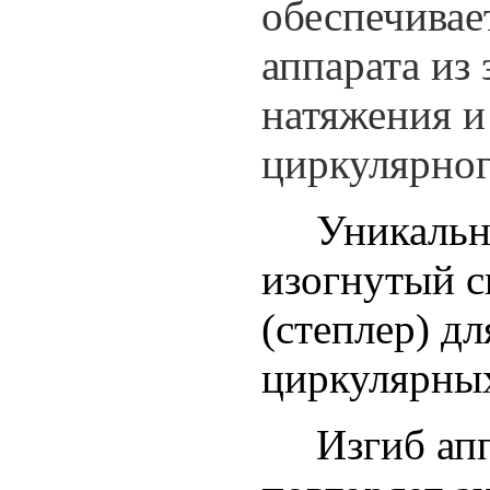
обеспечивае
аппарата из 
натяжения и
циркулярног
Уникальны
изогнутый 
(степлер) д
циркулярных
Изгиб ап