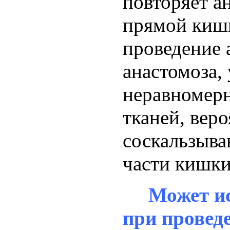
повторяет а
прямой кишк
проведение 
анастомоза,
неравномерн
тканей, вер
соскальзыва
части кишки
Может ис
при провед