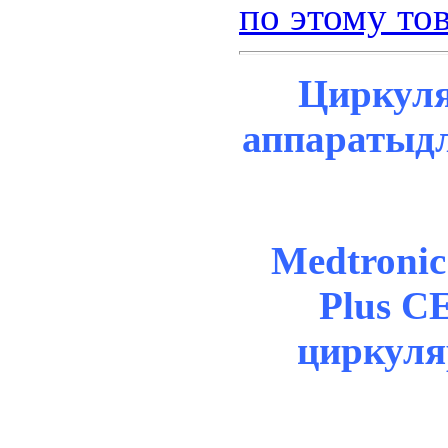
по этому то
l
Циркул
oftInternetExplorer4
аппаратыд
:
;
r-
000;
r-
Medtronic
:
r-
Plus C
циркул