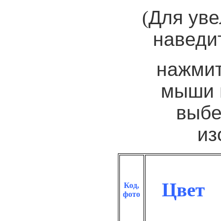
(
Для уве
наведит
нажмит
мыши 
выбе
из
Цвет
Код,
фото