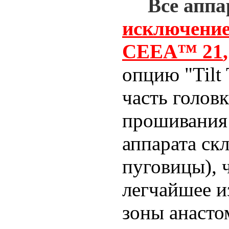
Все апп
исключени
CEEA™ 21
,
опцию "Tilt 
часть голов
прошивания
аппарата ск
пуговицы), 
легчайшее и
зоны анасто