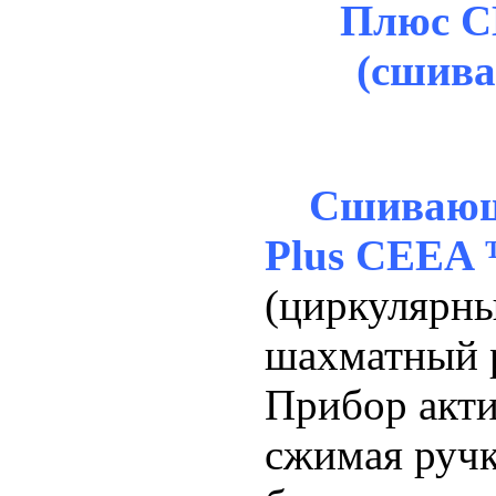
Плюс C
(сшив
Сшивающ
Plus CEEA
(циркулярн
шахматный р
Прибор акти
сжимая ручк