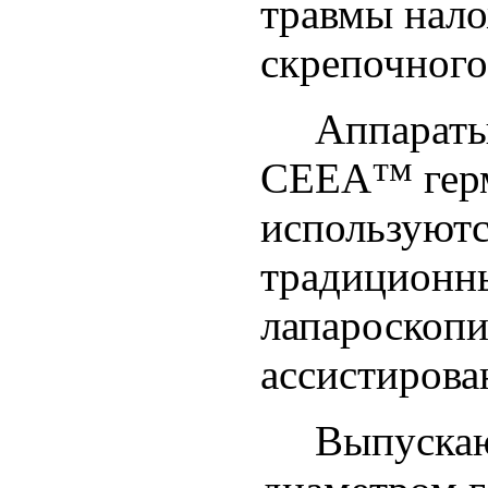
травмы нало
скрепочного
Аппарат
CEEA™ гер
используютс
традиционны
лапароскопи
ассистирова
Выпускаю