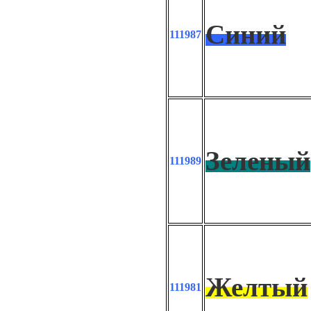
Синий
111987
Зеленый
111989
Желтый
111981