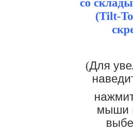
со склад
(Tilt-
скр
(
Для уве
наведит
нажмит
мыши 
выбе