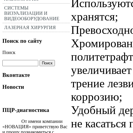
Используютс
СИСТЕМЫ
хранятся;
ВИЗУАЛИЗАЦИИ И
ВИДЕООБОРУДОВАНИЕ
Превосходно
ЛАЗЕРНАЯ ХИРУРГИЯ
Хромирован
Поиск по сайту
Поиск
политетрафт
увеличивает
Вконтакте
трение лезви
Новости
коррозию;
Удобный дер
ПЦР-диагностика
не касаться 
От имени компании
«НОВАЦИЯ» приветствую Вас
и прошу познакомиться с